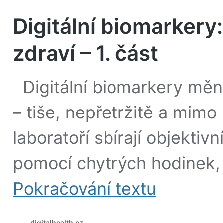
Digitální biomarkery
zdraví – 1. část
Digitální biomarkery měn
– tiše, nepřetržitě a mimo 
laboratoří sbírají objektiv
pomocí chytrých hodinek,
Digitální
Pokračování textu
biomarkery:
Nová
éra
digitalhealth.cz
v