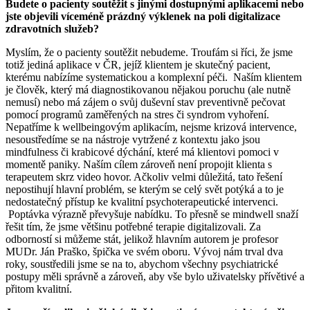
Budete o pacienty soutěžit s jinými dostupnými aplikacemi nebo
jste objevili víceméně prázdný výklenek na poli digitalizace
zdravotních služeb?
Myslím, že o pacienty soutěžit nebudeme. Troufám si říci, že jsme
totiž jediná aplikace v ČR, jejíž klientem je skutečný pacient,
kterému nabízíme systematickou a komplexní péči. Naším klientem
je člověk, který má diagnostikovanou nějakou poruchu (ale nutně
nemusí) nebo má zájem o svůj duševní stav preventivně pečovat
pomocí programů zaměřených na stres či syndrom vyhoření.
Nepatříme k wellbeingovým aplikacím, nejsme krizová intervence,
nesoustředíme se na nástroje vytržené z kontextu jako jsou
mindfulness či krabicové dýchání, které má klientovi pomoci v
momentě paniky. Naším cílem zároveň není propojit klienta s
terapeutem skrz video hovor. Ačkoliv velmi důležitá, tato řešení
nepostihují hlavní problém, se kterým se celý svět potýká a to je
nedostatečný přístup ke kvalitní psychoterapeutické intervenci.
Poptávka výrazně převyšuje nabídku. To přesně se mindwell snaží
řešit tím, že jsme většinu potřebné terapie digitalizovali. Za
odborností si můžeme stát, jelikož hlavním autorem je profesor
MUDr. Ján Praško, špička ve svém oboru. Vývoj nám trval dva
roky, soustředili jsme se na to, abychom všechny psychiatrické
postupy měli správně a zároveň, aby vše bylo uživatelsky přívětivé a
přitom kvalitní.