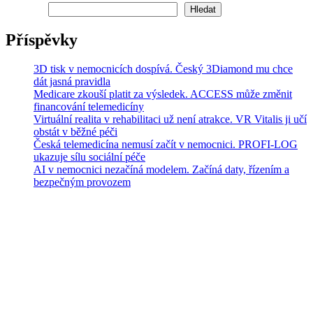
Hledat
Hledat
Příspěvky
3D tisk v nemocnicích dospívá. Český 3Diamond mu chce
dát jasná pravidla
Medicare zkouší platit za výsledek. ACCESS může změnit
financování telemedicíny
Virtuální realita v rehabilitaci už není atrakce. VR Vitalis ji učí
obstát v běžné péči
Česká telemedicína nemusí začít v nemocnici. PROFI-LOG
ukazuje sílu sociální péče
AI v nemocnici nezačíná modelem. Začíná daty, řízením a
bezpečným provozem
VÍTEJTE
Vítejte na blog magazínu Digital Health, kde se zaměřujeme na
digitální inovace v oblasti zdravotnictví. Sdílíme novinky,
rozhovory, trendy a události týkající se telemedicíny, umělé
inteligence ve zdravotnictví a dalších digitálních nástrojů.
O NÁS
Cílem našeho blogu je podělit se se čtenáři o informace z
transformace zdravotní péče pomocí moderních technologií. Přidejte