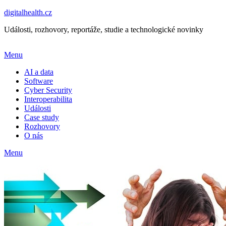
digitalhealth.cz
Události, rozhovory, reportáže, studie a technologické novinky
Menu
AI a data
Software
Cyber Security
Interoperabilita
Události
Case study
Rozhovory
O nás
Menu