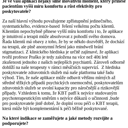
Je ve vaší aplikaci nějaký silně inovativní moment, který přinese
pacientům vyšší míru komfortu a růst efektivity pro
poskytovatele?
Za naší hlavní výhodu považujeme zpřístupnění jedinečného,
systematického, evidence-based řešení velkému počtu klientů.
Klientům nepochybně přinese vyšší míru komfortu i to, že aplikace
je intuitivní a terapii může absolvovat z pohodlí svého domova.
Řada klientů má obavy z toho, že by se někdo dozvěděl, že dochází
na terapii, ale plně anonymní řešení jako mindwell brání
stigmatizaci. Z klinického hlediska je určitě zajímavé, že aplikaci
tvořil profesor Praško je tedy založena na více než 40ti leté
zkušenosti jednoho z našich nejlepších psychiatrů. Zároveň odborně
dohlíží na naše terapeuty v rámci měsíčních supervizí. Z hlediska
poskytovatele zdravotních služeb má naše platforma také řadu
výhod. Tím, že naše aplikace může odbavit většinu mírných až
středně těžkých případů psychických onemocnění, poskytovatelům
zdravotních služeb se uvolní kapacity pro náročnější a rizikovější
případy. Vzhledem k tomu, že KBT patří k nejvíce studovaným
psychoterapeutickým směrům s nejvíce důkazů o učinnosti ,bude
pro poskytovatele jistě dobré, že doplní svou péči o KBT terapii,
která může být komplementární k péči běžně poskytované.
Na které indikace se zaměřujete a jaké metody rozvíjíte a
podporujete?