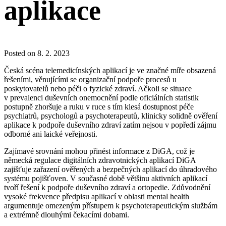
aplikace
Posted on 8. 2. 2023
Česká scéna telemedicínských aplikací je ve značné míře obsazená
řešeními, věnujícími se organizační podpoře procesů u
poskytovatelů nebo péči o fyzické zdraví. Ačkoli se situace
v prevalenci duševních onemocnění podle oficiálních statistik
postupně zhoršuje a ruku v ruce s tím klesá dostupnost péče
psychiatrů, psychologů a psychoterapeutů, klinicky solidně ověření
aplikace k podpoře duševního zdraví zatím nejsou v popředí zájmu
odborné ani laické veřejnosti.
Zajímavé srovnání mohou přinést informace z DiGA, což je
německá regulace digitálních zdravotnických aplikací DiGA
zajišťuje zařazení ověřených a bezpečných aplikací do úhradového
systému pojišťoven. V současné době většinu aktivních aplikací
tvoří řešení k podpoře duševního zdraví a ortopedie. Zdůvodnění
vysoké frekvence předpisu aplikací v oblasti mental health
argumentuje omezeným přístupem k psychoterapeutickým službám
a extrémně dlouhými čekacími dobami.