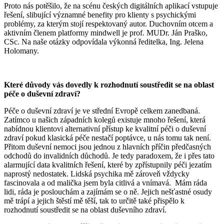
Proto nás potěšilo, že na scénu českých digitálních aplikací vstupuje
řešení, slibující významné benefity pro klienty s psychickými
problémy, za kterým stojí respektovaný autor. Duchovním otcem a
aktivním členem platformy mindwell je prof. MUDr. Ján Praško,
CSc. Na naše otázky odpovídala výkonná ředitelka, Ing. Jelena
Holomany.
Které důvody vás dovedly k rozhodnutí soustředit se na oblast
péče o duševní zdraví?
Péče o duševní zdraví je ve střední Evropě celkem zanedbaná.
Zatímco u našich západních kolegů existuje mnoho řešení, která
nabídnou klientovi alternativní přístup ke kvalitní péči o duševní
zdraví pokud klasická péče nestačí poptávce, u nás tomu tak není.
Přitom duševní nemoci jsou jednou z hlavních příčin předčasných
odchodů do invalidních důchodů. Je tedy paradoxem, že i přes tato
alarmující data kvalitních řešení, které by zpřístupnily péči jezatím
naprostý nedostatek. Lidská psychika mě zároveň vždycky
fascinovala a od malička jsem byla citlivá a vnímavá. Mám ráda
lidi, ráda je poslouchám a zajímám se o ně. Jejich nešťastné osudy
mě trápí a jejich štěstí mě těší, tak to určitě také přispělo k
rozhodnutí soustředit se na oblast duševního zdraví.