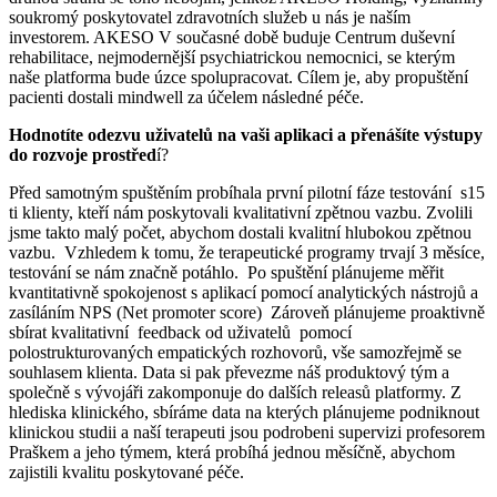
soukromý poskytovatel zdravotních služeb u nás je naším
investorem. AKESO V současné době buduje Centrum duševní
rehabilitace, nejmodernější psychiatrickou nemocnici, se kterým
naše platforma bude úzce spolupracovat. Cílem je, aby propuštění
pacienti dostali mindwell za účelem následné péče.
Hodnotíte odezvu uživatelů na vaši aplikaci a přenášíte výstupy
do rozvoje prostřed
í?
Před samotným spuštěním probíhala první pilotní fáze testování s15
ti klienty, kteří nám poskytovali kvalitativní zpětnou vazbu. Zvolili
jsme takto malý počet, abychom dostali kvalitní hlubokou zpětnou
vazbu. Vzhledem k tomu, že terapeutické programy trvají 3 měsíce,
testování se nám značně potáhlo. Po spuštění plánujeme měřit
kvantitativně spokojenost s aplikací pomocí analytických nástrojů a
zasíláním NPS (Net promoter score) Zároveň plánujeme proaktivně
sbírat kvalitativní feedback od uživatelů pomocí
polostrukturovaných empatických rozhovorů, vše samozřejmě se
souhlasem klienta. Data si pak převezme náš produktový tým a
společně s vývojáři zakomponuje do dalších releasů platformy. Z
hlediska klinického, sbíráme data na kterých plánujeme podniknout
klinickou studii a naší terapeuti jsou podrobeni supervizi profesorem
Praškem a jeho týmem, která probíhá jednou měsíčně, abychom
zajistili kvalitu poskytované péče.