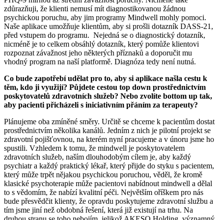
zdůrazňuji, že klienti nemusí mít diagnostikovanou žádnou
psychickou poruchu, aby jim programy Mindwell mohly pomoci.
Naše aplikace umožňuje klientům, aby si prošli dotazník DASS-21,
před vstupem do programu. Nejedná se o diagnostický dotazník,
nicméně je to celkem obsáhlý dotazník, který pomůže klientovi
rozpoznat závažnost jeho některých příznaků a doporučit mu
vhodný program na naší platformě. Diagnóza tedy není nutná.
Co bude zapotřebí udělat pro to, aby si aplikace našla cestu k
těm, kdo ji využijí? Půjdete cestou top down prostřednictvím
poskytovatelů zdravotních služeb? Nebo zvolíte bottom up tak,
aby pacienti přicházeli s iniciativním přáním za terapeuty?
Plánujeme oba zmíněné směry. Určitě se chceme k pacientům dostat
prostřednictvím několika kanálů. Jedním z nich je pilotní projekt se
zdravotní pojišťovnou, na kterém nyní pracujeme a v únoru jsme ho
spustili. Vzhledem k tomu, že mindwell je poskytovatelem
zdravotních služeb, naším dlouhodobým cílem je, aby každý
psychiatr a každý praktický lékař, který přijde do styku s pacientem,
který může trpět nějakou psychickou poruchou, věděl, že kromě
klasické psychoterapie může pacientovi nabídnout mindwell a dělal
to s vědomím, že nabízí kvalitní péči. Největším oříškem pro nás
bude přesvědčit klienty, že opravdu poskytujeme zdravotní službu a
tím jsme jiní než obdobná řešení, která již existují na trhu. Na
druhou stranu se toho nebojím, jelikož AKESO Holding, významný