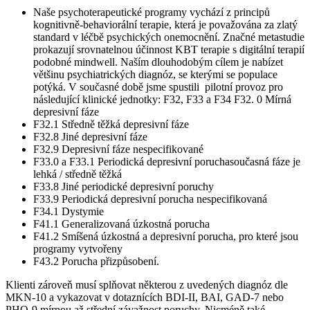
Naše psychoterapeutické programy vychází z principů
kognitivně-behaviorální terapie, která je považována za zlatý
standard v léčbě psychických onemocnění. Značné metastudie
prokazují srovnatelnou účinnost KBT terapie s digitální terapií
podobné mindwell. Naším dlouhodobým cílem je nabízet
většinu psychiatrických diagnóz, se kterými se populace
potýká. V současné době jsme spustili pilotní provoz pro
následující klinické jednotky: F32, F33 a F34 F32. 0 Mírná
depresivní fáze
F32.1 Středně těžká depresivní fáze
F32.8 Jiné depresivní fáze
F32.9 Depresivní fáze nespecifikované
F33.0 a F33.1 Periodická depresivní poruchasoučasná fáze je
lehká / středně těžká
F33.8 Jiné periodické depresivní poruchy
F33.9 Periodická depresivní porucha nespecifikovaná
F34.1 Dystymie
F41.1 Generalizovaná úzkostná porucha
F41.2 Smíšená úzkostná a depresivní porucha, pro které jsou
programy vytvořeny
F43.2 Porucha přizpůsobení.
Klienti zároveň musí splňovat některou z uvedených diagnóz dle
MKN-10 a vykazovat v dotaznících BDI-II, BAI, GAD-7 nebo
PHQ-9 mírnou až střední závažnost poruchy. Nicméně také