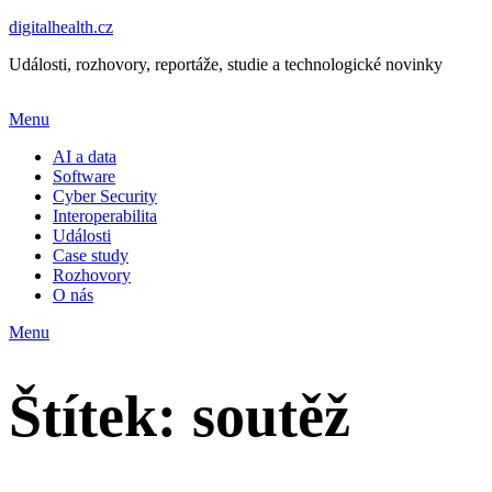
digitalhealth.cz
Události, rozhovory, reportáže, studie a technologické novinky
Menu
AI a data
Software
Cyber Security
Interoperabilita
Události
Case study
Rozhovory
O nás
Menu
Štítek:
soutěž