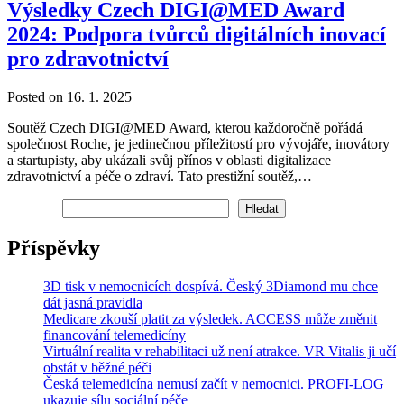
Výsledky Czech DIGI@MED Award
2024: Podpora tvůrců digitálních inovací
pro zdravotnictví
Posted on 16. 1. 2025
Soutěž Czech DIGI@MED Award, kterou každoročně pořádá
společnost Roche, je jedinečnou příležitostí pro vývojáře, inovátory
a startupisty, aby ukázali svůj přínos v oblasti digitalizace
zdravotnictví a péče o zdraví. Tato prestižní soutěž,…
Hledat
Hledat
Příspěvky
3D tisk v nemocnicích dospívá. Český 3Diamond mu chce
dát jasná pravidla
Medicare zkouší platit za výsledek. ACCESS může změnit
financování telemedicíny
Virtuální realita v rehabilitaci už není atrakce. VR Vitalis ji učí
obstát v běžné péči
Česká telemedicína nemusí začít v nemocnici. PROFI-LOG
ukazuje sílu sociální péče