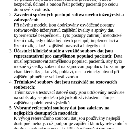
bezpečné, účinné a budou řešit potřeby pacientů po celou
dobu své životnosti.
Zavedení správných postupů softwarového inženýrství a
zabezpečení:
Při návrhu modelu jsou dodržovány osvědčené postupy
softwarového inženýrství, zajištění kvality a správy dat,
kybernetické bezpečnosti. Tyto postupy zahrnují metodické
řízení rizik, tedy důkladný návrh postupů, implementaci a
řízení rizik, jakož i zajištění pravosti a integrity dat.
Účastníci klinické studie a využité soubory dat jsou
reprezentativní pro zamýšlenou populaci pacientů:
Data
musí reprezentovat zamýšlenou populaci pacientů, aby bylo
možné výsledky zobecnit na zájmovou populaci. To zahrnuje
charakteristiky jako věk, pohlaví, rasu a etnický původ při
zajištění přiměřené velikosti vzorku.
Tréninkové soubory dat jsou nezávislé na testovacích
souborech:
Tréninkové a testovací datové sady jsou udržovány nezávisle
na sobě, aby se předešlo jakýmkoli závislostem. Tím je
zajištěna spolehlivost výsledků.
Vybrané referenční soubory dat jsou založeny na
nejlepších dostupných metodách:
K vývoji referenčního souboru dat jsou používány nejlepší
dostupné metody, což podporuje zajištění klinicky relevantní a
dobře charakterizovaná data. Přijaté referenční soubory