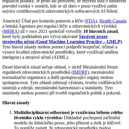
regulační politiky. Je proto asi přirozené, že největší úsilí o nastavení
pravidel vzniká v zemích, kde se už dnes v praxi využívá zatím
nejvíce certifikovaných zdravotnických softwarových AI řešení.
Americký Úřad pro kontrolu potravin a léčiv (
FDA
),
Health Canada
a britská Agentura pro regulaci léčiv a zdravotnických výrobků
(
MHRA
) již v roce 2021 společně vytvořily
10 hlavních zásad
,
které byly podkladem pro vývoj takzvané
Správné praxe
strojového učení (Good Machine Learning Practice – GMLP)
.
Tyto hlavní zásady mohou pomoci podpořit bezpečné, účinné a
vysoce kvalitní zdravotnické prostředky, které využívají umělou
inteligenci a strojové učení (AI/ML).
Deset hlavních zásad určuje oblasti, v nichž Mezinárodní fórum
regulátorů zdravotnických prostředků (
IMDRF
), mezinárodní
normalizační organizace a další spolupracující orgány mohou
spolupracovat. Tyto oblasti zahrnují výzkum, tvorbu vzdělávacích
nástrojů a zdrojů, mezinárodní harmonizaci a standardy. Tyto
standardy mohou pomoci při tvorbě regulačních politik a pokynů.
Hlavní zásady
Multidisciplinární odbornost je využívána během celého
životního cyklu výrobku:
Důkladné pochopení začlenění
modelu do klinického praxe, jeho přínosů a rizik je klíčové.
To pomůže zajistit, že zdravotnické prostředky budou