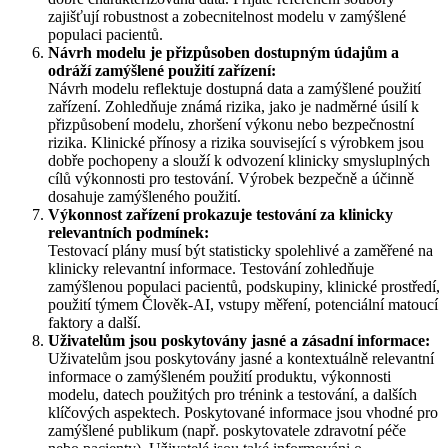
zajišťují robustnost a zobecnitelnost modelu v zamýšlené
populaci pacientů.
Návrh modelu je přizpůsoben dostupným údajům a
odráží zamýšlené použití zařízení:
Návrh modelu reflektuje dostupná data a zamýšlené použití
zařízení. Zohledňuje známá rizika, jako je nadměrné úsilí k
přizpůsobení modelu, zhoršení výkonu nebo bezpečnostní
rizika. Klinické přínosy a rizika související s výrobkem jsou
dobře pochopeny a slouží k odvození klinicky smysluplných
cílů výkonnosti pro testování. Výrobek bezpečně a účinně
dosahuje zamýšleného použití.
Výkonnost zařízení prokazuje testování za klinicky
relevantních podmínek:
Testovací plány musí být statisticky spolehlivé a zaměřené na
klinicky relevantní informace. Testování zohledňuje
zamýšlenou populaci pacientů, podskupiny, klinické prostředí,
použití týmem Člověk-AI, vstupy měření, potenciální matoucí
faktory a další.
Uživatelům jsou poskytovány jasné a zásadní informace:
Uživatelům jsou poskytovány jasné a kontextuálně relevantní
informace o zamýšleném použití produktu, výkonnosti
modelu, datech použitých pro trénink a testování, a dalších
klíčových aspektech. Poskytované informace jsou vhodné pro
zamýšlené publikum (např. poskytovatele zdravotní péče