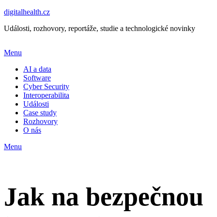
digitalhealth.cz
Události, rozhovory, reportáže, studie a technologické novinky
Menu
AI a data
Software
Cyber Security
Interoperabilita
Události
Case study
Rozhovory
O nás
Menu
Jak na bezpečnou