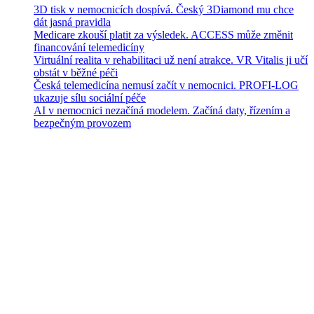
3D tisk v nemocnicích dospívá. Český 3Diamond mu chce
dát jasná pravidla
Medicare zkouší platit za výsledek. ACCESS může změnit
financování telemedicíny
Virtuální realita v rehabilitaci už není atrakce. VR Vitalis ji učí
obstát v běžné péči
Česká telemedicína nemusí začít v nemocnici. PROFI-LOG
ukazuje sílu sociální péče
AI v nemocnici nezačíná modelem. Začíná daty, řízením a
bezpečným provozem
VÍTEJTE
Vítejte na blog magazínu Digital Health, kde se zaměřujeme na
digitální inovace v oblasti zdravotnictví. Sdílíme novinky,
rozhovory, trendy a události týkající se telemedicíny, umělé
inteligence ve zdravotnictví a dalších digitálních nástrojů.
O NÁS
Cílem našeho blogu je podělit se se čtenáři o informace z
transformace zdravotní péče pomocí moderních technologií. Přidejte
se k nám, abyste objevili, jak digitální revoluce mění budoucnost
zdravotnictví a zlepšuje péči o naše zdraví.
KONTAKTY