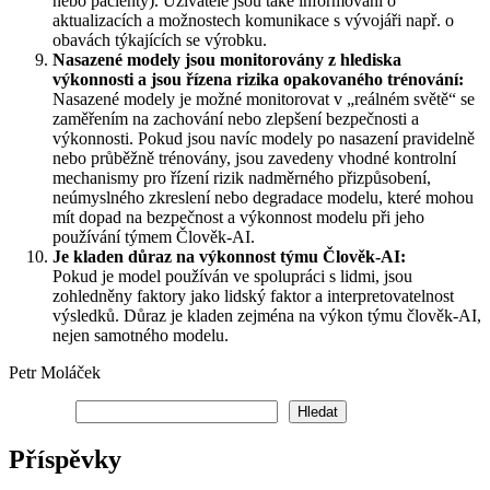
nebo pacienty). Uživatelé jsou také informováni o
aktualizacích a možnostech komunikace s vývojáři např. o
obavách týkajících se výrobku.
Nasazené modely jsou monitorovány z hlediska
výkonnosti a jsou řízena rizika opakovaného trénování:
Nasazené modely je možné monitorovat v „reálném světě“ se
zaměřením na zachování nebo zlepšení bezpečnosti a
výkonnosti. Pokud jsou navíc modely po nasazení pravidelně
nebo průběžně trénovány, jsou zavedeny vhodné kontrolní
mechanismy pro řízení rizik nadměrného přizpůsobení,
neúmyslného zkreslení nebo degradace modelu, které mohou
mít dopad na bezpečnost a výkonnost modelu při jeho
používání týmem Člověk-AI.
Je kladen důraz na výkonnost týmu Člověk-AI:
Pokud je model používán ve spolupráci s lidmi, jsou
zohledněny faktory jako lidský faktor a interpretovatelnost
výsledků. Důraz je kladen zejména na výkon týmu člověk-AI,
nejen samotného modelu.
Petr Moláček
Hledat
Hledat
Příspěvky