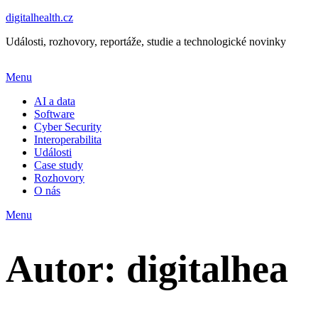
digitalhealth.cz
Události, rozhovory, reportáže, studie a technologické novinky
Menu
AI a data
Software
Cyber Security
Interoperabilita
Události
Case study
Rozhovory
O nás
Menu
Autor:
digitalhea