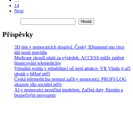
…
14
Next
Hledat
Hledat
Příspěvky
3D tisk v nemocnicích dospívá. Český 3Diamond mu chce
dát jasná pravidla
Medicare zkouší platit za výsledek. ACCESS může změnit
financování telemedicíny
Virtuální realita v rehabilitaci už není atrakce. VR Vitalis ji učí
obstát v běžné péči
Česká telemedicína nemusí začít v nemocnici. PROFI-LOG
ukazuje sílu sociální péče
AI v nemocnici nezačíná modelem. Začíná daty, řízením a
bezpečným provozem
VÍTEJTE
Vítejte na blog magazínu Digital Health, kde se zaměřujeme na
digitální inovace v oblasti zdravotnictví. Sdílíme novinky,
rozhovory, trendy a události týkající se telemedicíny, umělé
inteligence ve zdravotnictví a dalších digitálních nástrojů.